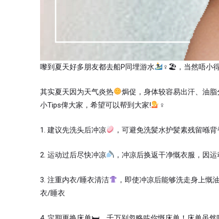
嚟到夏天好多朋友都去船P同埋游水
‍♀🏖，当然唔
其实夏天因为天气炎热
焗促，身体较容易出汗、油脂
小Tips俾大家，希望可以帮到大家!
‍♀
1. 建议先洗头后冲凉
，可避免洗髪水护髪素残留喺背
2. 运动过后尽快冲凉
，冲凉后换返干净慨衣服，因运
3. 注重内衣/睡衣清洁
，即使冲凉后能够洗走身上慨油
衣/睡衣
4. 定期更换床单🛏，千万别忽略咗你慨床单！床单