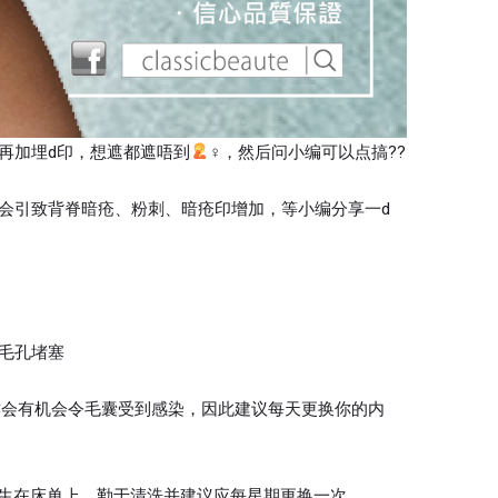
，再加埋d印，想遮都遮唔到
‍♀，然后问小编可以点搞??
会引致背脊暗疮、粉刺、暗疮印增加，等小编分享一d
毛孔堵塞
亦会有机会令毛囊受到感染，因此建议每天更换你的内
滋生在床单上，勤于清洗并建议应每星期更换一次