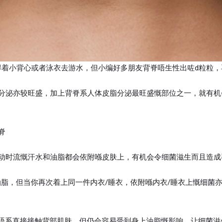
小得着小背心或者泳衣去游水，但小编好多朋友背脊唔生性出咗d粒粒
分泌亦较旺盛，加上背脊系人体皮脂分泌最旺盛慨部位之一，就有机
脊
动时流慨汗水和油脂都会依附喺皮肤上，有机会令细菌滋生而且造成
脂，但当你再次着上同一件内衣/睡衣，依附喺内衣/睡衣上慨细菌
虽然唔系直接接触背部肌肤，但仍会容易受到身上油脂慨影响，让细菌