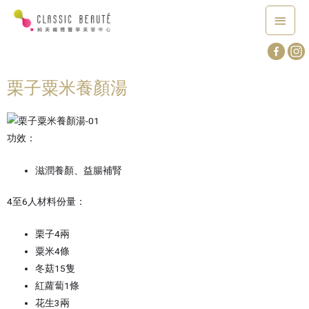
栗子粟米養顏湯
功效：
滋潤養顏、益腸補腎
4至6人材料份量：
栗子4兩
粟米4條
冬菇15隻
紅蘿蔔1條
花生3兩